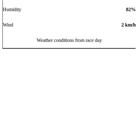
Humidity
82
%
Wind
2
km/h
Weather conditions from race day